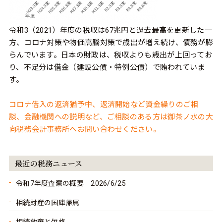
令和3（2021）年度の税収は67兆円と過去最高を更新した一
方、コロナ対策や物価高騰対策で歳出が増え続け、債務が膨
らんでいます。
日本の財政は、税収よりも歳出が上回ってお
り、不足分は借金（建設公債・特例公債）で賄われていま
す。
コロナ借入の返済猶予中、返済開始など資金繰りのご相
談、金融機関への説明など、ご相談のある方は御茶ノ水の大
向税務会計事務所へお問い合わせください。
最近の税務ニュース
令和7年度査察の概要 2026/6/25
相続財産の国庫帰属
相続放棄と欠格