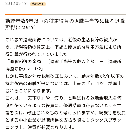
2012.09.13
税制改正
勤続年数5年以下の特定役員の退職手当等に係る退職
所得について
これまで退職所得については、老後の生活保障の観点か
ら、所得税額の算定上、下記の優遇的な算定方法により所
得計算が行われてきていました。
「退職所得の金額＝（退職手当等の収入金額 － 退職所
得控除額）x 1/2」
しかし平成24年度税制改正において、勤続年数が5年以下の
特定役員の退職所得については、上記の「x 1/2」が廃止
されることになります。
これは、「天下り」や「渡り」と呼ばれる退職金収入を何
度も得ているような役員に、優遇措置は必要ないとする世
論を受け、改正されたものと考えられますが、親族等を役員
とする中小企業が退職所得を支払う際にもタックスプラン
ニング上、注意が必要となります。