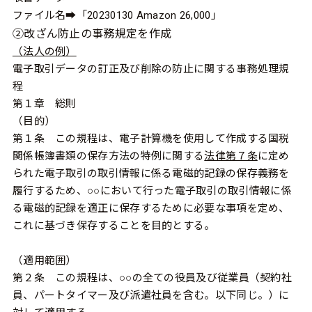
ファイル名➡「
20230130 Amazon 26,000
」
②改ざん防止の事務規定を作成
（法人の例）
電子取引データの訂正及び削除の防止に関する事務処理規
程
第１章 総則
（目的）
第１条 この規程は、電子計算機を使用して作成する国税
関係帳簿書類の保存方法の特例に関する
法律第７条
に定め
られた電子取引の取引情報に係る電磁的記録の保存義務を
履行するため、○○において行った電子取引の取引情報に係
る電磁的記録を適正に保存するために必要な事項を定め、
これに基づき保存することを目的とする。
（適用範囲）
第２条 この規程は、○○の全ての役員及び従業員（契約社
員、パートタイマー及び派遣社員を含む。以下同じ。）に