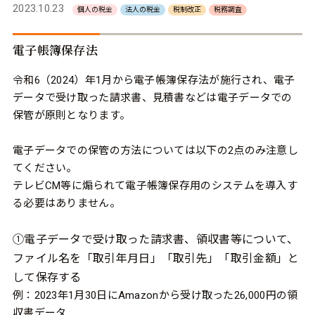
2023.10.23
個人の税金
法人の税金
税制改正
税務調査
電子帳簿保存法
令和6（2024）年
1
月から電子帳簿保存法が施行され、電子
データで受け取った請求書、見積書などは電子データでの
保管が原則となります。
電子データでの保管の方法については以下の
2
点のみ注意し
てください。
テレビ
CM
等に煽られて電子帳簿保存用のシステムを導入す
る必要はありません。
①電子データで受け取った請求書、領収書等について、
ファイル名を「取引年月日」「取引先」「取引金額」と
して保存する
例：
2023
年
1
月
30
日に
Amazon
から受け取った
26,000
円の領
収書データ