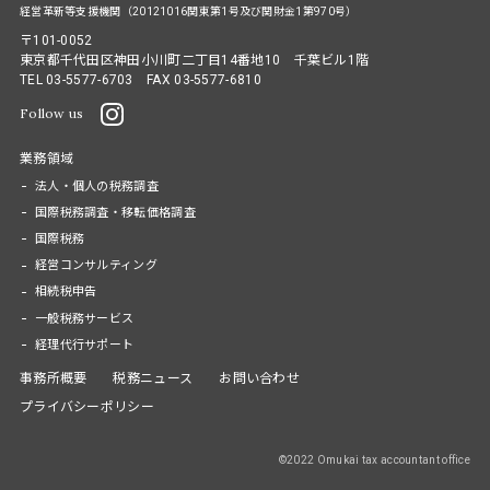
経営革新等支援機関（20121016関東第1号及び関財金1第970号）
〒101-0052
東京都千代田区神田小川町二丁目14番地10 千葉ビル1階
TEL
03-5577-6703
FAX 03-5577-6810
Follow us
業務領域
法人・個人の税務調査
国際税務調査・移転価格調査
国際税務
経営コンサルティング
相続税申告
一般税務サービス
経理代行サポート
事務所概要
税務ニュース
お問い合わせ
プライバシーポリシー
©2022 Omukai tax accountant office