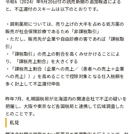
令和6（2024）年9月20日付の読売新聞の追加報道による
と、不正還付のスキームは以下のとおりです。
・調剤薬局については、売り上げの大半を占める処方薬の
販売が社会保険診療であるため「非課税取引」
・ただし、販売先が企業や自由診療の客であれば「課税取
引」
・「課税取引」の売上の割合を高くみせかけることによ
り、「課税売上割合」を大きくする
・「課税売上割合（企業への売上／（患者への売上＋企業
への売上））」を高めることで控除対象となる仕入税額を
多く計上して不正還付申告
昨年7月、札幌国税局が北海道内の関連会社で不正の疑いを
把握し、大阪や東京など各国税局と連携して広域調査した
とのことです。
私見